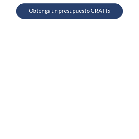
Obtenga un presupuesto GRATIS
AJUSTADORES PÚBLICOS DE MIAMI
PROCESO DE
RECLAMOS DE
SEGUROS
EXPERTOS EN RECLAMOS DE
SEGUROS
Evaluamos las pólizas de seguro existentes para