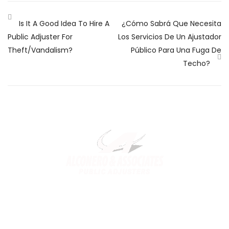
Is It A Good Idea To Hire A
¿Cómo Sabrá Que Necesita
Public Adjuster For
Los Servicios De Un Ajustador
Theft/Vandalism?
Público Para Una Fuga De
Techo?
Alconero and Associates, best
Public Adjusters in Florida
,
specialize in maximizing your property claim settlements. Trusted
for our expertise and commitment, we ensure you receive the